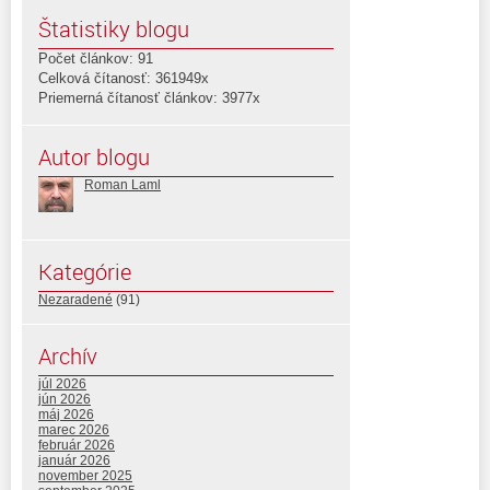
Štatistiky blogu
Počet článkov: 91
Celková čítanosť: 361949x
Priemerná čítanosť článkov: 3977x
Autor blogu
Roman Laml
Kategórie
Nezaradené
(91)
Archív
júl 2026
jún 2026
máj 2026
marec 2026
február 2026
január 2026
november 2025