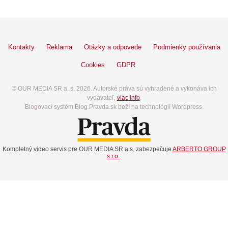
Kontakty
Reklama
Otázky a odpovede
Podmienky používania
Cookies
GDPR
© OUR MEDIA SR a. s. 2026. Autorské práva sú vyhradené a vykonáva ich
vydavateľ,
viac info
.
Blogovací systém Blog.Pravda.sk beží na technológií Wordpress.
Kompletný video servis pre OUR MEDIA SR a.s. zabezpečuje
ARBERTO GROUP
s.r.o.
.