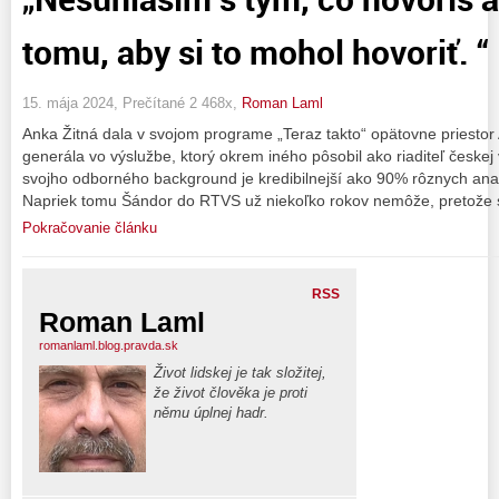
tomu, aby si to mohol hovoriť. “
15. mája 2024, Prečítané 2 468x,
Roman Laml
Anka Žitná dala v svojom programe „Teraz takto“ opätovne priestor
generála vo výslužbe, ktorý okrem iného pôsobil ako riaditeľ českej 
svojho odborného background je kredibilnejší ako 90% rôznych ana
Napriek tomu Šándor do RTVS už niekoľko rokov nemôže, pretože 
Pokračovanie článku
RSS
Roman Laml
romanlaml.blog.pravda.sk
Život lidskej je tak složitej,
že život člověka je proti
němu úplnej hadr.