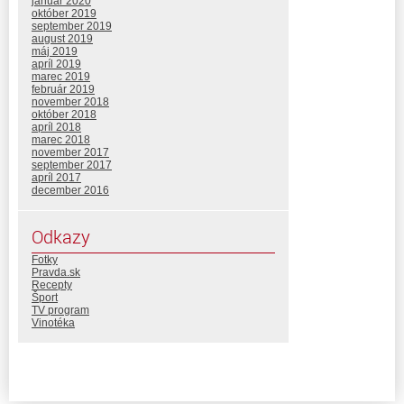
január 2020
október 2019
september 2019
august 2019
máj 2019
apríl 2019
marec 2019
február 2019
november 2018
október 2018
apríl 2018
marec 2018
november 2017
september 2017
apríl 2017
december 2016
Odkazy
Fotky
Pravda.sk
Recepty
Šport
TV program
Vinotéka