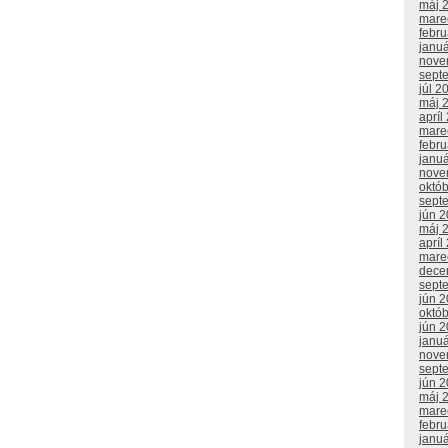
máj 
mare
febr
janu
nove
sept
júl 2
máj 
apríl
mare
febr
janu
nove
októ
sept
jún 
máj 
apríl
mare
dece
sept
jún 
októ
jún 
janu
nove
sept
jún 
máj 
mare
febr
janu