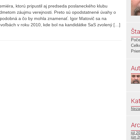
miéra, ktorú pripustil aj predseda poslaneckého klubu
dmetom záujmu verejnosti. Preto sú opodstatnené úvahy o
epodobná a čo by mohla znamenať. Igor Matovič sa na
 voľbách v roku 2010, kde bol na kandidátke SaS zvolený […]
Šta
Poče
Celk
Prie
Aut
Kat
Neza
Arc
júl 2
jún 