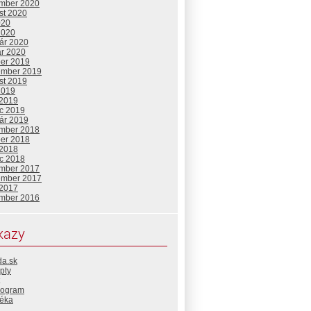
mber 2020
st 2020
020
2020
uár 2020
ár 2020
ber 2019
ember 2019
st 2019
2019
 2019
c 2019
uár 2019
mber 2018
ber 2018
 2018
c 2018
mber 2017
ember 2017
 2017
mber 2016
kazy
da.sk
pty
rogram
téka