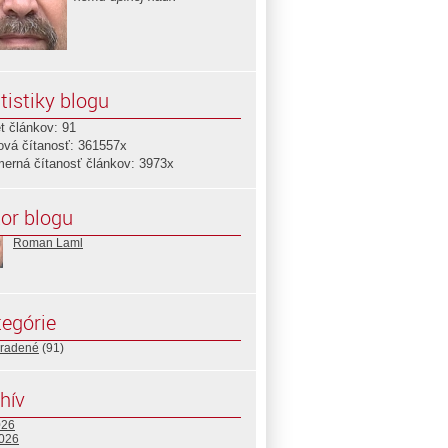
tistiky blogu
t článkov: 91
ová čítanosť: 361557x
merná čítanosť článkov: 3973x
or blogu
Roman Laml
egórie
radené
(91)
hív
026
2026