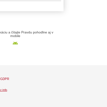
likáciu a čítajte Pravdu pohodlne aj v
mobile
GDPR
c info
.