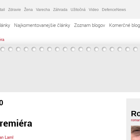
tail
Zdravie
Žena
Varecha
Záhrada
Užitočná
Video
DefenceNews
lánky
Najkomentovanejšie články
Zoznam blogov
Komerčné blog
éra
0
R
remiéra
roman
n Laml