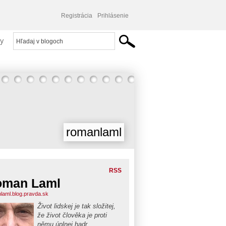
Registrácia
Prihlásenie
y
romanlaml
RSS
oman Laml
laml.blog.pravda.sk
Život lidskej je tak složitej,
že život člověka je proti
němu úplnej hadr.