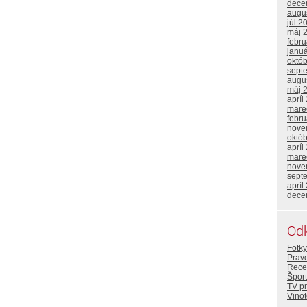
dece
augu
júl 2
máj 
febr
janu
októ
sept
augu
máj 
apríl
mare
febr
nove
októ
apríl
mare
nove
sept
apríl
dece
Od
Fotky
Prav
Rece
Šport
TV p
Vino