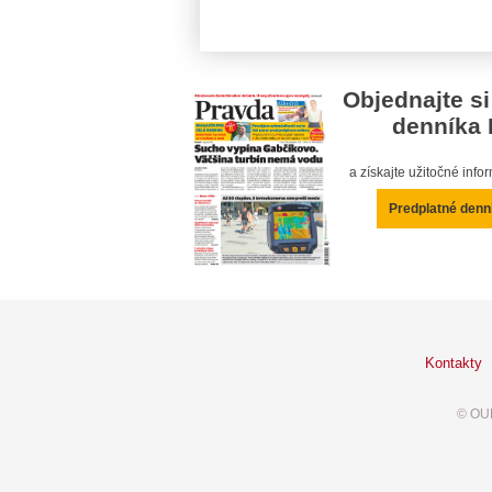
Objednajte si
denníka 
a získajte užitočné inf
Predplatné denn
Kontakty
© OUR