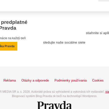
 predplatné
Pravda
stiahnite si ap
ormácie na každý deň
sledujte naše sociálne siete
íka Pravda
Reklama
Otázky a odpovede
Podmienky používania
Cookies
 MEDIA SR a. s. 2026. Autorské práva sú vyhradené a vykonáva ich vydavateľ,
via
Blogovací systém Blog.Pravda.sk beží na technológií Wordpress.