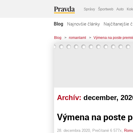
Správy
Športweb
Auto
Kok
Blog
Najnovšie články
Najčítanejšie č
Blog
>
romanlaml
>
Výmena na poste premi
Archív:
december, 202
Výmena na poste p
28. decembra 2020, Prečítané 6 577x,
Roma