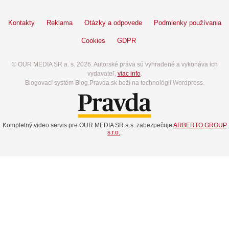
Kontakty
Reklama
Otázky a odpovede
Podmienky používania
Cookies
GDPR
© OUR MEDIA SR a. s. 2026. Autorské práva sú vyhradené a vykonáva ich
vydavateľ,
viac info
.
Blogovací systém Blog.Pravda.sk beží na technológií Wordpress.
Kompletný video servis pre OUR MEDIA SR a.s. zabezpečuje
ARBERTO GROUP
s.r.o.
.