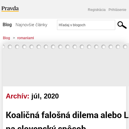
Registrácia
Prihlásenie
Blog
Najnovšie články
Najčítanejšie články
Blog
>
romanlaml
Najkomentovanejšie články
>
Koaličná falošná dilema alebo Limonádový Joe na slovenský spôsob
Zoznam blogov
Komerčné blogy
Archív:
júl, 2020
Koaličná falošná dilema alebo
na slovenský spôsob