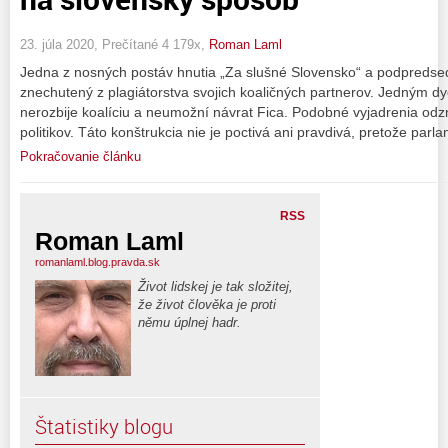
23. júla 2020, Prečítané 4 179x,
Roman Laml
Jedna z nosných postáv hnutia „Za slušné Slovensko“ a podpredsed
znechutený z plagiátorstva svojich koaličných partnerov. Jedným d
nerozbije koalíciu a neumožní návrat Fica. Podobné vyjadrenia odzn
politikov. Táto konštrukcia nie je poctivá ani pravdivá, pretože par
Pokračovanie článku
RSS
Roman Laml
romanlaml.blog.pravda.sk
Život lidskej je tak složitej,
že život člověka je proti
němu úplnej hadr.
Štatistiky blogu