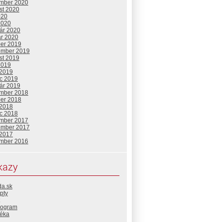
mber 2020
st 2020
020
2020
uár 2020
ár 2020
ber 2019
ember 2019
st 2019
2019
 2019
c 2019
uár 2019
mber 2018
ber 2018
 2018
c 2018
mber 2017
ember 2017
 2017
mber 2016
kazy
da.sk
pty
rogram
téka