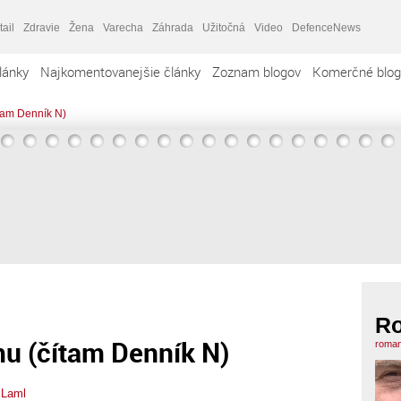
tail
Zdravie
Žena
Varecha
Záhrada
Užitočná
Video
DefenceNews
lánky
Najkomentovanejšie články
Zoznam blogov
Komerčné blog
tam Denník N)
R
 (čítam Denník N)
roman
Laml