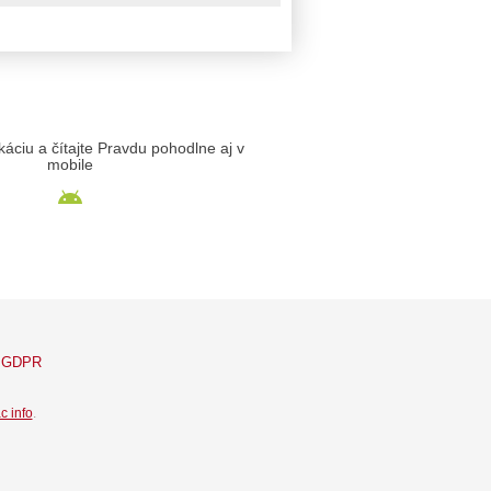
likáciu a čítajte Pravdu pohodlne aj v
mobile
GDPR
c info
.