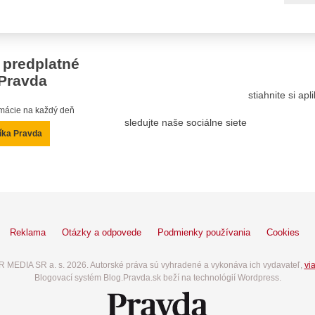
 predplatné
Pravda
stiahnite si ap
ormácie na každý deň
sledujte naše sociálne siete
íka Pravda
Reklama
Otázky a odpovede
Podmienky používania
Cookies
 MEDIA SR a. s. 2026. Autorské práva sú vyhradené a vykonáva ich vydavateľ,
via
Blogovací systém Blog.Pravda.sk beží na technológií Wordpress.