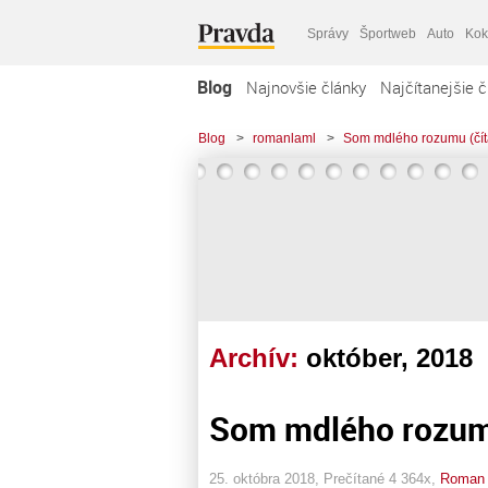
Správy
Športweb
Auto
Kok
Blog
Najnovšie články
Najčítanejšie č
Blog
>
romanlaml
>
Som mdlého rozumu (čí
Archív:
október, 2018
Som mdlého rozumu
25. októbra 2018, Prečítané 4 364x,
Roman 