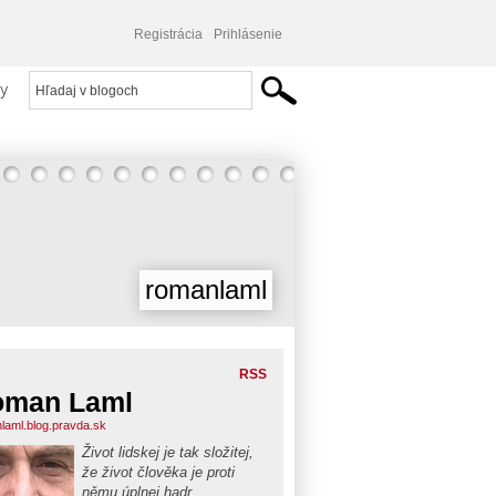
Registrácia
Prihlásenie
y
romanlaml
RSS
oman Laml
laml.blog.pravda.sk
Život lidskej je tak složitej,
že život člověka je proti
němu úplnej hadr.