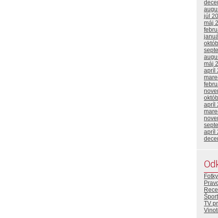
dece
augu
júl 2
máj 
febr
janu
októ
sept
augu
máj 
apríl
mare
febr
nove
októ
apríl
mare
nove
sept
apríl
dece
Od
Fotky
Prav
Rece
Šport
TV p
Vino