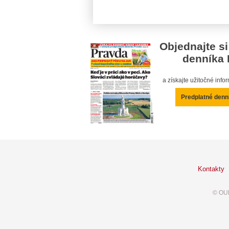
Objednajte si
denníka 
a získajte užitočné inf
Predplatné denn
Kontakty
© OUR