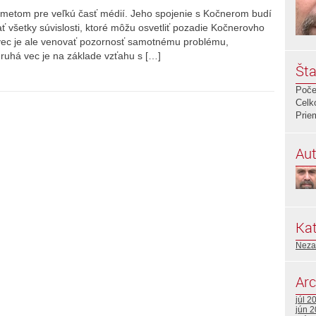
metom pre veľkú časť médií. Jeho spojenie s Kočnerom budí
 všetky súvislosti, ktoré môžu osvetliť pozadie Kočnerovho
 vec je ale venovať pozornosť samotnému problému,
druhá vec je na základe vzťahu s […]
Šta
Poče
Celk
Prie
Aut
Kat
Neza
Arc
júl 2
jún 