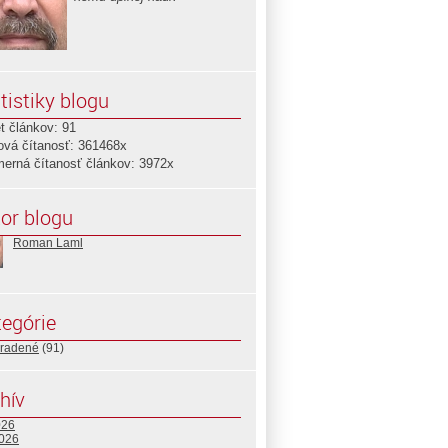
tistiky blogu
t článkov: 91
ová čítanosť: 361468x
merná čítanosť článkov: 3972x
or blogu
Roman Laml
egórie
radené
(91)
hív
026
2026