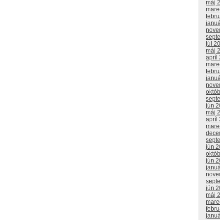
máj 
mare
febr
janu
nove
sept
júl 2
máj 
apríl
mare
febr
janu
nove
októ
sept
jún 
máj 
apríl
mare
dece
sept
jún 
októ
jún 
janu
nove
sept
jún 
máj 
mare
febr
janu