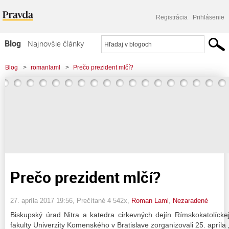
Registrácia
Prihlásenie
Blog
Najnovšie články
Najčítanejšie články
Blog
>
romanlaml
>
Prečo prezident mlčí?
Najkomentovanejšie články
Zoznam blogov
Komerčné blogy
Prečo prezident mlčí?
27. apríla 2017 19:56
, Prečítané 4 542x,
Roman Laml
,
Nezaradené
Biskupský úrad Nitra a katedra cirkevných dejín Rímskokatolícke
fakulty Univerzity Komenského v Bratislave zorganizovali 25. apríl