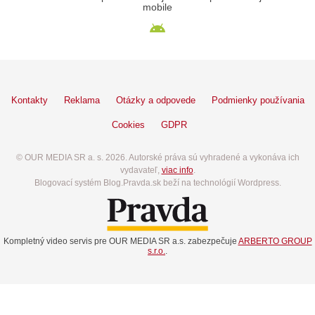
mobile
Kontakty
Reklama
Otázky a odpovede
Podmienky používania
Cookies
GDPR
© OUR MEDIA SR a. s. 2026. Autorské práva sú vyhradené a vykonáva ich
vydavateľ,
viac info
.
Blogovací systém Blog.Pravda.sk beží na technológií Wordpress.
Kompletný video servis pre OUR MEDIA SR a.s. zabezpečuje
ARBERTO GROUP
s.r.o.
.