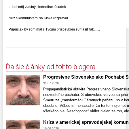
to bol môj vlastný Hodnotiaci úsudok... ...
Nuz s komunistami sa Kiska rozpraval... ...
Pupuš,ak by som mal s Tvojím príspevkom súhlasiť,tak... ...
Ďalšie články od tohto blogera
Progresívne Slovensko ako Pochabé 
31.07.2026
Propagandistická aktivita Progresívneho Slovensk
neuveriteľne pochabá. S obrovskou vervou sa jeho pr
Smeru za „transformáciu“ štátnych peňazí, no v k
obdobne. Vôbec im nenapadlo, že tento hnojomet m
všetkého nie. Neschopnosť vidieť nielen za roh, ale 
Kríza v americkej spravodajskej komun
16.06.2026