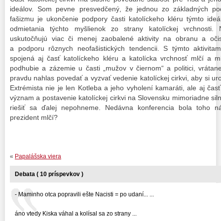
ideálov. Som pevne presvedčený, že jednou zo základných po
fašizmu je ukončenie podpory časti katolíckeho kléru týmto ideá
odmietania týchto myšlienok zo strany katolíckej vrchnosti
uskutočňujú viac či menej zaobalené aktivity na obranu a očis
a podporu rôznych neofašistických tendencii. S týmto aktivit
spojená aj časť katolíckeho kléru a katolícka vrchnosť mlčí a m
podhubie a zázemie u časti „mužov v čiernom“ a politici, vrátan
pravdu nahlas povedať a vyzvať vedenie katolíckej cirkvi, aby si ur
Extrémista nie je len Kotleba a jeho vyholení kamaráti, ale aj časť
význam a postavenie katolíckej cirkvi na Slovensku mimoriadne sil
riešiť sa ďalej nepohneme. Nedávna konferencia bola toho n
prezident mlčí?
«
Papalášska viera
Debata ( 10 príspevkov )
- Maminho otca popravili ešte Nacisti = po udaní... ...
áno vtedy Kiska váhal a kolísal sa zo strany ...