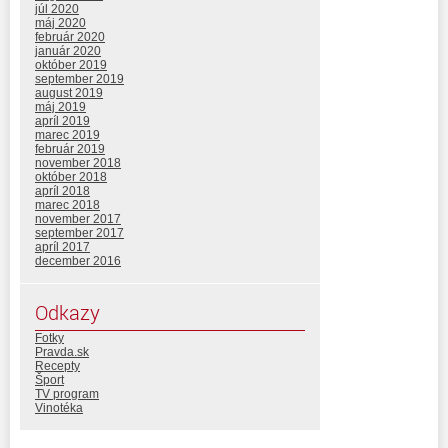
júl 2020
máj 2020
február 2020
január 2020
október 2019
september 2019
august 2019
máj 2019
apríl 2019
marec 2019
február 2019
november 2018
október 2018
apríl 2018
marec 2018
november 2017
september 2017
apríl 2017
december 2016
Odkazy
Fotky
Pravda.sk
Recepty
Šport
TV program
Vinotéka