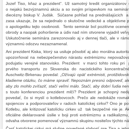
Jozef Tiso, kňaz a prezident“. Už samotný kredit organizátorov
o nejakú bezvýznamnú akciu a so svojim príspevkom na seminári v
diecézny biskup V. Judák. Súčasne pohľad na prednášajúcich a 
zasa ukazuje, že sa nejednalo o skutočne vedecké a objektívne p
o apologetiku tejto osobnosti. Tento seminár bol pozitívne ocen
obrody a naopak pohoršenie a údiv nad ním otvorene vyjadril veľvy
Uskutočnenie seminára zarezonovalo aj v dennej tlači, ale v rámc
významnú odozvu nezaznamenal.
Ani prezident Kiska, ktorý sa usiluje pôsobiť aj ako morálna autori
upozorňoval na nebezpečenstvo nárastu extrémizmu nepovažova
podujatiu verejné stanovisko. Prezident v marci tohto roku pri p
prvého transportu zo Slovenska do nacistického koncentračn
Auschwitz-Birkenau povedal: „
Ožívajú opäť extrémisti, protižidovs
kladieme otázku, čo máme spraviť. Nepoznám presnú odpoveď, ale 
aby zlo mohlo zvíťaziť, stačí veľmi málo. Stačí, aby dobrí ľudia nerob
s touto konferenciou prezident mlčí? Prezident je schopný ned
povedať, čo si myslí o kotlebovcoch. Prečo ale nedokáže rovna
spojencov a podporovateľov v radoch katolíckej cirkvi? Ono je p
Kotlebu, ale kritizovať katolícku cirkev už tak bezpečné nie je
oficiálne deklarované úsilie v boji proti extrémizmu a radikalizm
odvaha otvorene pomenovať významnú skupinu nositeľov týchto n
Časť katolíckej cirkvi má slušne povedané slabosť pre Tisa a jeho