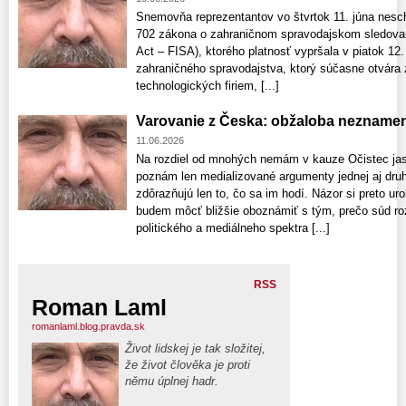
Snemovňa reprezentantov vo štvrtok 11. júna neschv
702 zákona o zahraničnom spravodajskom sledovaní 
Act – FISA), ktorého platnosť vypršala v piatok 12.
zahraničného spravodajstva, ktorý súčasne otvára 
technologických firiem, [...]
Varovanie z Česka: obžaloba nezname
11.06.2026
Na rozdiel od mnohých nemám v kauze Očistec jas
poznám len medializované argumenty jednej aj druh
zdôrazňujú len to, čo sa im hodí. Názor si preto u
budem môcť bližšie oboznámiť s tým, prečo súd ro
politického a mediálneho spektra [...]
RSS
Roman Laml
romanlaml.blog.pravda.sk
Život lidskej je tak složitej,
že život člověka je proti
němu úplnej hadr.