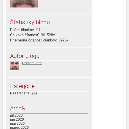
Štatistiky blogu
Počet článkov: 91
Celková čítanosť: 361528x
Priemerná čítanosť článkov: 3973x
Autor blogu
Roman Laml
Kategórie
Nezaradené
(91)
Archív
júl 2026
jún 2026
máj 2026
marec 2026